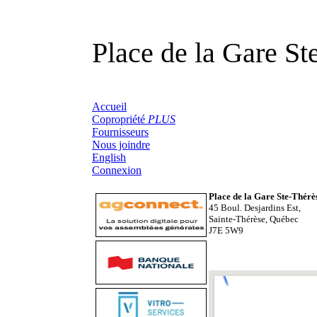
Place de la Gare St
Accueil
Copropriété
PLUS
Fournisseurs
Nous joindre
English
Connexion
Place de la Gare Ste-Thérè
45 Boul. Desjardins Est,
Sainte-Thérèse, Québec
J7E 5W9