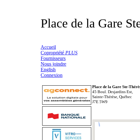
Place de la Gare St
Accueil
Copropriété
PLUS
Fournisseurs
Nous joindre
English
Connexion
Place de la Gare Ste-Thérè
45 Boul. Desjardins Est,
Sainte-Thérèse, Québec
J7E 5W9